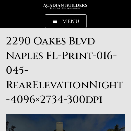
MENU
2290 Oakes Blvd
Naples FL-Print-016-
045-
RearElevationNight
-4096×2734-300dpi